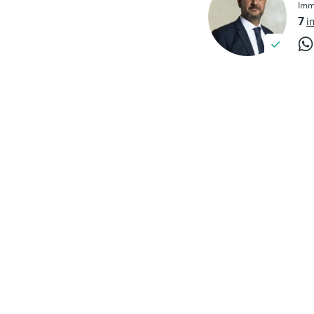
Imm
7
i