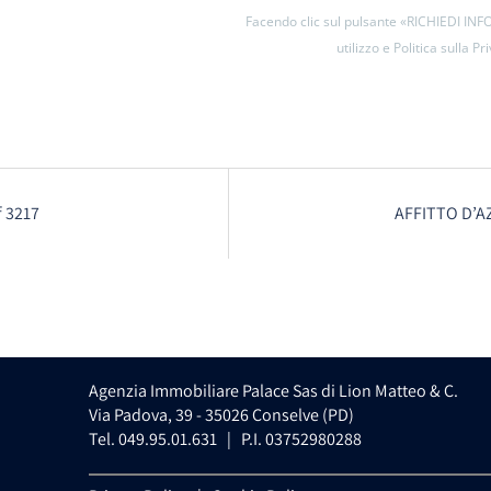
Facendo clic sul pulsante «RICHIEDI INFO
utilizzo e Politica sulla Pr
f 3217
AFFITTO D’AZ
Agenzia Immobiliare Palace Sas di Lion Matteo & C.
Via Padova, 39 - 35026 Conselve (PD)
Tel. 049.95.01.631 | P.I. 03752980288