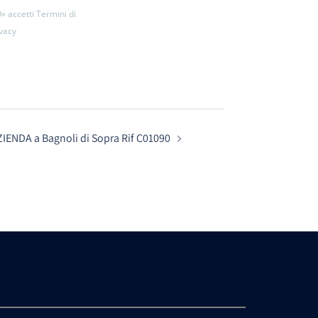
» accetti Termini di
ivacy
IENDA a Bagnoli di Sopra Rif C01090