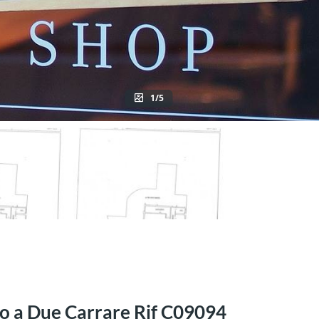
1/5
tto a Due Carrare Rif C09094