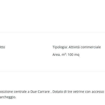
itto
Tipologia
:
Attività commerciale
Area, m²
:
100
mq
posizione centrale a Due Carrare . Dotato di tre vetrine con accesso 
 parcheggio.