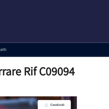
atti
rrare Rif C09094
Condividi