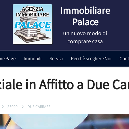
Immobiliare
Palace
un nuovo modo di
comprare casa
me Page
Immobili
Servizi
Perchè scegliere Noi
Cont
iale in Affitto a Due Ca
35020
DUE CARRARE