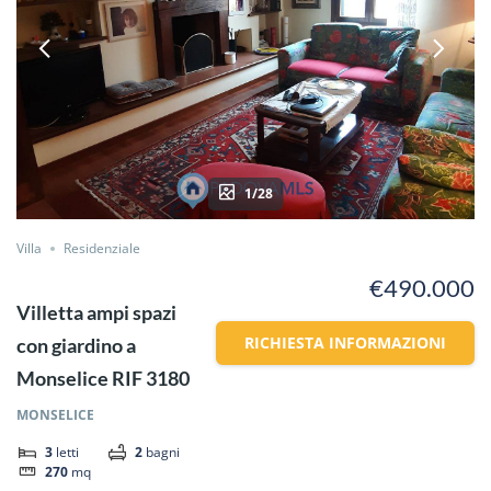
1/28
Villa
Residenziale
€490.000
Villetta ampi spazi
RICHIESTA INFORMAZIONI
con giardino a
Monselice RIF 3180
MONSELICE
3
letti
2
bagni
270
mq