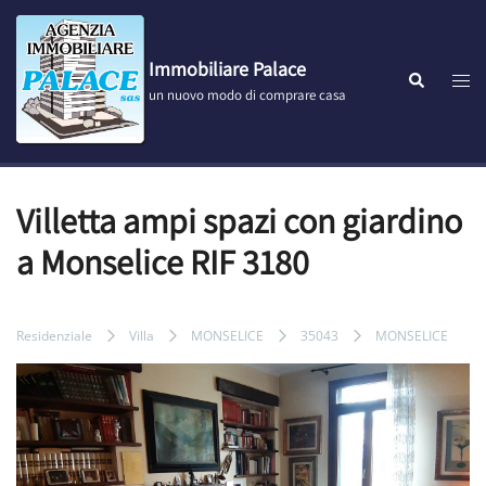
Vai
al
contenuto
Immobiliare Palace
Most
Cerca
un nuovo modo di comprare casa
men
Villetta ampi spazi con giardino
a Monselice RIF 3180
Residenziale
Villa
MONSELICE
35043
MONSELICE