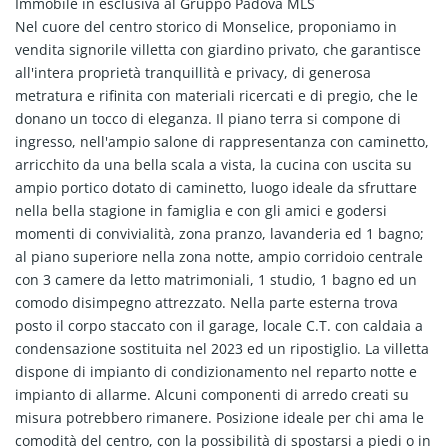
Immobile in esclusiva al Gruppo Padova MLS
Nel cuore del centro storico di Monselice, proponiamo in
vendita signorile villetta con giardino privato, che garantisce
all'intera proprietà tranquillità e privacy, di generosa
metratura e rifinita con materiali ricercati e di pregio, che le
donano un tocco di eleganza. Il piano terra si compone di
ingresso, nell'ampio salone di rappresentanza con caminetto,
arricchito da una bella scala a vista, la cucina con uscita su
ampio portico dotato di caminetto, luogo ideale da sfruttare
nella bella stagione in famiglia e con gli amici e godersi
momenti di convivialità, zona pranzo, lavanderia ed 1 bagno;
al piano superiore nella zona notte, ampio corridoio centrale
con 3 camere da letto matrimoniali, 1 studio, 1 bagno ed un
comodo disimpegno attrezzato. Nella parte esterna trova
posto il corpo staccato con il garage, locale C.T. con caldaia a
condensazione sostituita nel 2023 ed un ripostiglio. La villetta
dispone di impianto di condizionamento nel reparto notte e
impianto di allarme. Alcuni componenti di arredo creati su
misura potrebbero rimanere. Posizione ideale per chi ama le
comodità del centro, con la possibilità di spostarsi a piedi o in