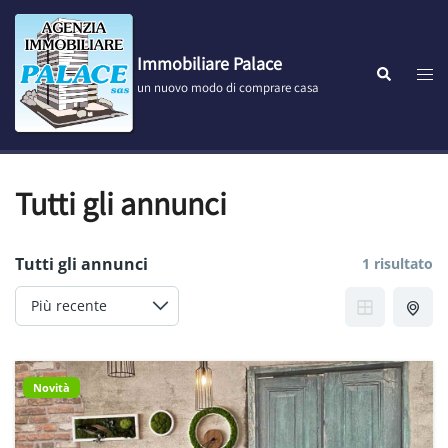
Vai
al
contenuto
Immobiliare Palace
Most
Cerca
un nuovo modo di comprare casa
men
Tutti gli annunci
Tutti gli annunci
1 risultato
Novità