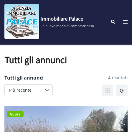
Vai
al
contenuto
Immobiliare Palace
Most
Cerca
un nuovo modo di comprare casa
men
Tutti gli annunci
Tutti gli annunci
4 risultati
Novità