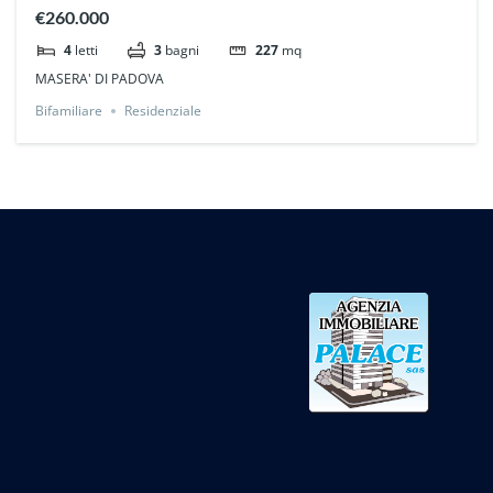
€260.000
4
letti
3
bagni
227
mq
MASERA' DI PADOVA
Bifamiliare
Residenziale