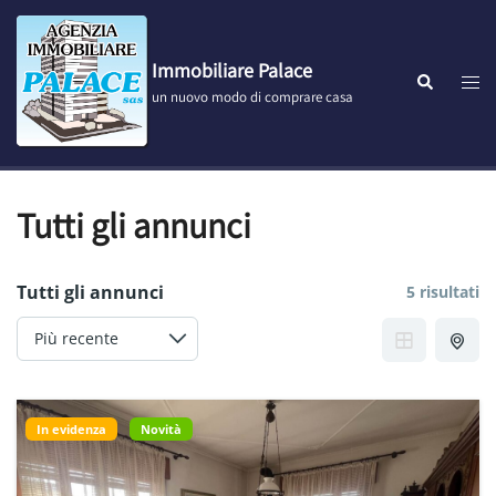
Vai
al
contenuto
Immobiliare Palace
Most
Cerca
un nuovo modo di comprare casa
men
Tutti gli annunci
Tutti gli annunci
5 risultati
In evidenza
Novità