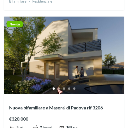
Bifamiliare
Residenziale
Novità
Nuova bifamiliare a Masera’ di Padova rif 3206
€320.000
3
letti
2
bagni
168
mq