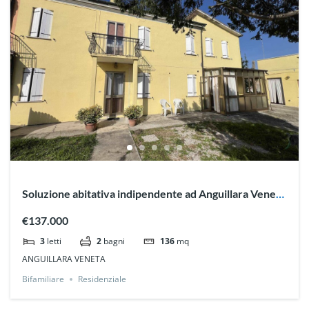
Soluzione abitativa indipendente ad Anguillara Veneta
Rif 3224
€137.000
3
letti
2
bagni
136
mq
ANGUILLARA VENETA
Bifamiliare
Residenziale