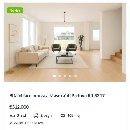
Novità
Bifamiliare nuova a Masera’ di Padova Rif 3217
€312.000
3
letti
2
bagni
168
mq
MASERA' DI PADOVA