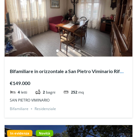
Bifamiliare in orizzontale a San Pietro Viminario Rif
3232
€149.000
4
letti
2
bagni
252
mq
SAN PIETRO VIMINARIO
Bifamiliare
Residenziale
In evidenza
Novità