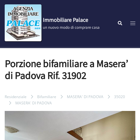
Vai
al
contenuto
Immobiliare Palace
Most
Cerca
un nuovo modo di comprare casa
men
Porzione bifamiliare a Masera’
di Padova Rif. 31902
Residenziale
Bifamiliare
MASERA' DI PADOVA
35020
MASERA' DI PADOVA