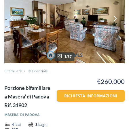
1/37
Bifamiliare
Residenziale
€260.000
Porzione bifamiliare
RICHIESTA INFORMAZIONI
a Masera’ di Padova
Rif. 31902
MASERA' DI PADOVA
4
letti
3
bagni