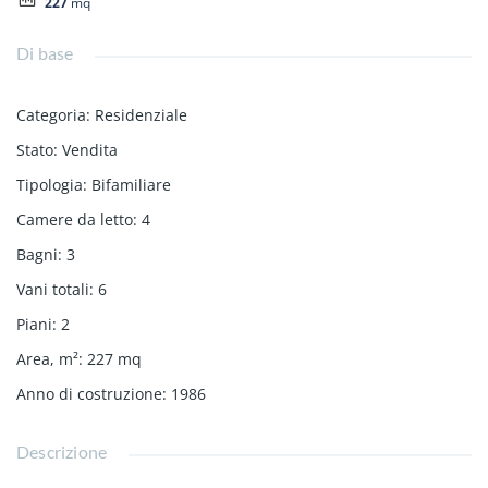
227
mq
Di base
Categoria
:
Residenziale
Stato
:
Vendita
Tipologia
:
Bifamiliare
Camere da letto
:
4
Bagni
:
3
Vani totali
:
6
Piani
:
2
Area, m²
:
227
mq
Anno di costruzione
:
1986
Descrizione